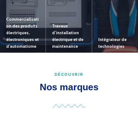
Commercialisati
on des produits
Travaux
électriques,
d’installation
électroniques et
électrique et de
Intégrateur de
d’automatisme
maintenance
technologies
Voir Plus
Voir Plus
Voir Plus
DÉCOUVRIR
Nos marques