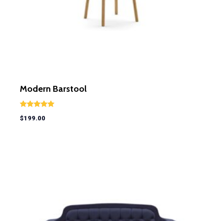
Modern Barstool
Rated
$
199.00
5.00
out of 5