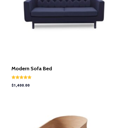
Modern Sofa Bed
Rated
$
1,400.00
5.00
out of 5