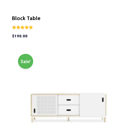
Block Table
Rated
$
190.00
5.00
out of 5
Sale!