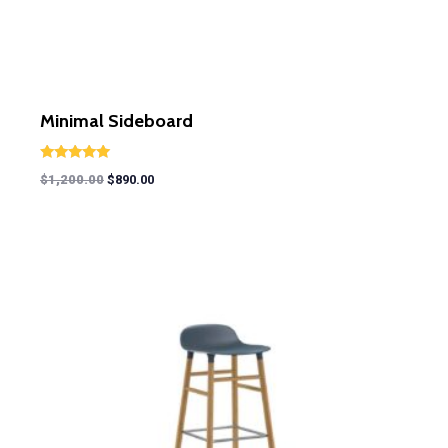
Minimal Sideboard
Rated
$
1,200.00
$
890.00
5.00
out of 5