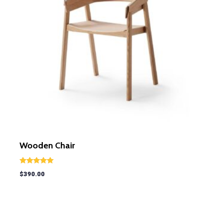
Wooden Chair
Rated
$
390.00
5.00
out of 5